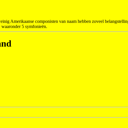
nig Amerikaanse componisten van naam hebben zoveel belangstelling get
, waaronder 5 symfonieën.
and